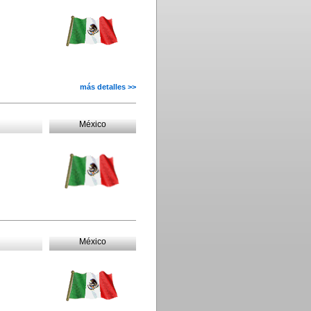
más detalles >>
México
México