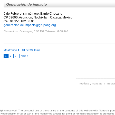
Generación de impacto
5 de Febrero, sin número, Barrio Chocano
CP 69600, Asuncion, Nochixtlan, Oaxaca, México
Cel: 01 951 182 58 01
generacion.de.impacto@grupohg.org
Encuentros: Domingos, 5:00 PM / Viernes, 8:00 PM
Mostrando
1
-
10
de
23
Items
1
2
3
Next >
_________________________
Propósito y mandato
I
Gobier
 rights reserved. The personal use or the sharing of the contents of this website with friends is perm
Reproduction of all or part of the mentioned articles for profit or for mass distribution is prohibited