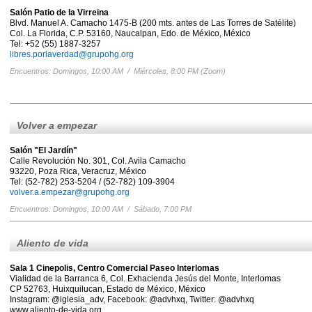
Salón Patio de la Virreina
Blvd. Manuel A. Camacho 1475-B (200 mts. antes de Las Torres de Satélite)
Col. La Florida, C.P. 53160, Naucalpan, Edo. de México, México
Tel: +52 (55) 1887-3257
libres.porlaverdad@grupohg.org
Encuentros: Domingos, 10:00 AM / Miércoles, 8:00 PM (Zoom)
Volver a empezar
Salón "El Jardín"
Calle Revolución No. 301, Col. Avila Camacho
93220, Poza Rica, Veracruz, México
Tel: (52-782) 253-5204 / (52-782) 109-3904
volver.a.empezar@grupohg.org
Encuentros: Domingos, 10:00 AM / Sábado, 7:00 PM
Aliento de vida
Sala 1 Cinepolis, Centro Comercial Paseo Interlomas
Vialidad de la Barranca 6, Col. Exhacienda Jesús del Monte, Interlomas
CP 52763, Huixquilucan, Estado de México, México
Instagram: @iglesia_adv, Facebook: @advhxq, Twitter: @advhxq
www.aliento-de-vida.org