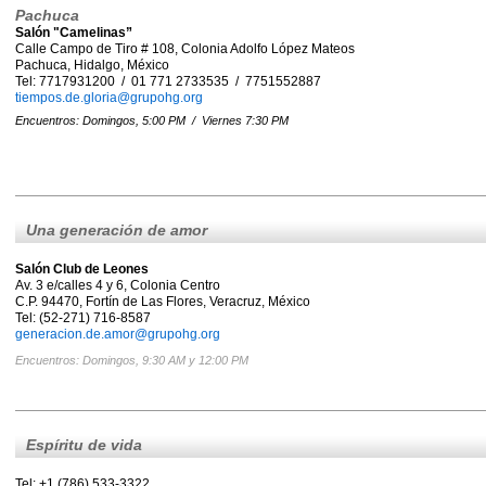
Pachuca
Salón "Camelinas”
Calle Campo de Tiro # 108, Colonia Adolfo López Mateos
Pachuca, Hidalgo, México
Tel: 7717931200 / 01 771 2733535 / 7751552887
tiempos.de.gloria@grupohg.org
Encuentros: Domingos, 5:00 PM / Viernes 7:30 PM
Una generación de amor
Salón Club de Leones
Av. 3 e/calles 4 y 6, Colonia Centro
C.P. 94470, Fortín de Las Flores, Veracruz, México
Tel: (52-271) 716-8587
generacion.de.amor@grupohg.org
Encuentros: Domingos, 9:30 AM y 12:00 PM
Espíritu de vida
Tel: +1 (786) 533-3322