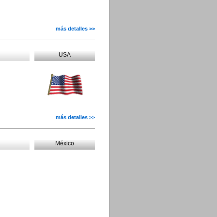
más detalles >>
USA
más detalles >>
México