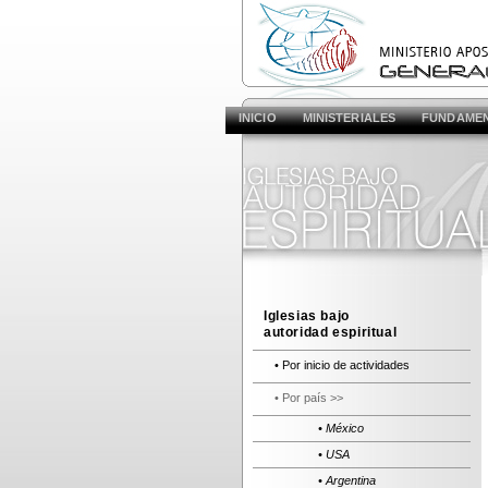
INICIO
MINISTERIALES
FUNDAME
Iglesias bajo
autoridad espiritual
• Por inicio de actividades
• Por país >>
• México
• USA
• Argentina