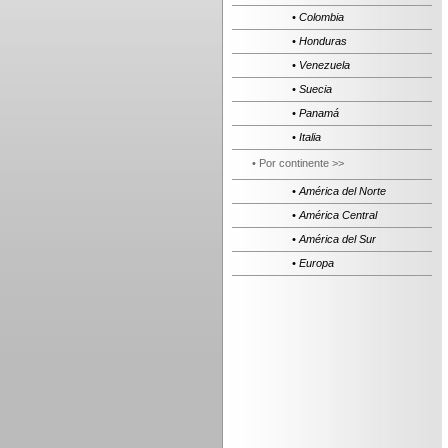
• Colombia
• Honduras
• Venezuela
• Suecia
• Panamá
• Italia
• Por continente >>
• América del Norte
• América Central
• América del Sur
• Europa