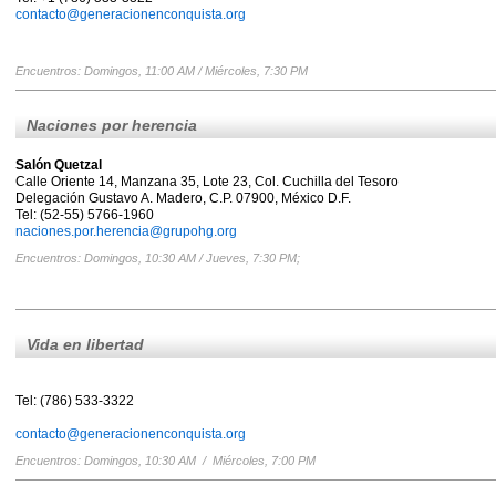
contacto@generacionenconquista.org
Encuentros: Domingos, 11:00 AM / Miércoles, 7:30 PM
Naciones por herencia
Salón Quetzal
Calle Oriente 14, Manzana 35, Lote 23, Col. Cuchilla del Tesoro
Delegación Gustavo A. Madero, C.P. 07900, México D.F.
Tel: (52-55) 5766-1960
naciones.por.herencia@grupohg.org
Encuentros: Domingos, 10:30 AM / Jueves, 7:30 PM;
Vida en libertad
Tel: (786) 533-3322
contacto@generacionenconquista.org
Encuentros: Domingos, 10:30 AM / Miércoles, 7:00 PM