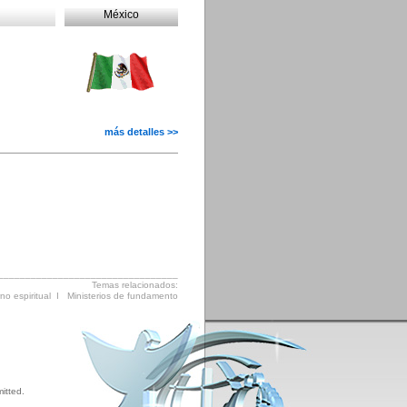
México
más detalles >>
_________________________________
Temas relacionados:
no espiritual
I
Ministerios de fundamento
itted.