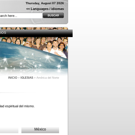
Thursday, August 07 2026
<< Languages / idiomas
IOS
INICIO
»
IGLESIAS
»
América del Norte
dad espiritual del mismo.
México