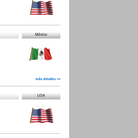
México
más detalles >>
USA