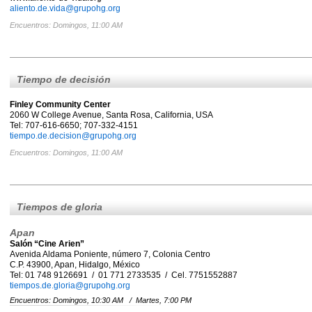
aliento.de.vida@grupohg.org
Encuentros: Domingos, 11:00 AM
Tiempo de decisión
Finley Community Center
2060 W College Avenue, Santa Rosa, California, USA
Tel: 707-616-6650; 707-332-4151
tiempo.de.decision@grupohg.org
Encuentros: Domingos, 11:00 AM
Tiempos de gloria
Apan
Salón “Cine Arien”
Avenida Aldama Poniente, número 7, Colonia Centro
C.P. 43900, Apan, Hidalgo, México
Tel: 01 748 9126691 / 01 771 2733535 / Cel. 7751552887
tiempos.de.gloria@grupohg.org
Encuentros: Domingos, 10:30 AM / Martes, 7:00 PM